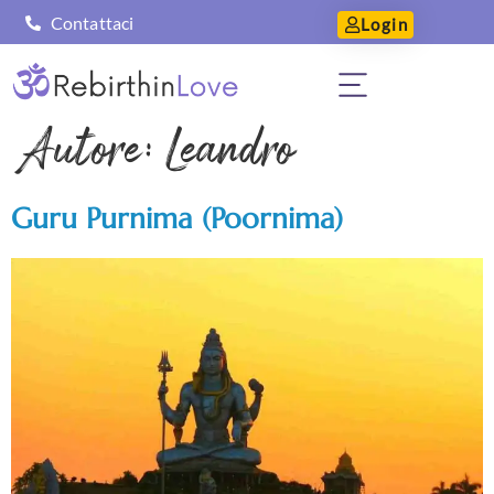
Contattaci
Login
Autore:
Leandro
Guru Purnima (Poornima)