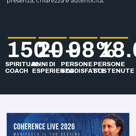
presenza, chiarezza e autenticità.
150
20
+
+
98
%
18.
SPIRITUAL
ANNI DI
PERSONE
PERSONE
COACH
ESPERIENZA
SODDISFATTE
SOSTENUTE