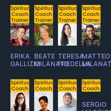
Spiritual
Spiritual
Spiritual
Spiritual
Coach
Coach
Coach
Coach
Trainer
Trainer
Trainer
Trainer
ERIKA
BEATE
TERESA
MATTEO
GALLIZIO
MILANATO
FREDELLA
MILANA
Spiritual
Spiritual
Spiritual
Spiritual
Coach
Coach
Coach
Coach
SERGIO