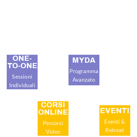
ONE-
MYDA
TO-ONE
Programma
Sessioni
Avanzato
Individuali
CORSI
EVENTI
ONLINE
Eventi &
Percorsi
Retreat
Video