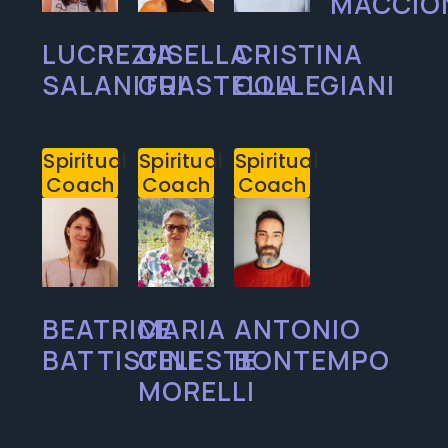
MACCIO
LUCREZIA
GISELLA
CRISTINA
SALANITRI
GUASTELLA
COLLEGIANI
Spiritual
Spiritual
Spiritual
Coach
Coach
Coach
BEATRICE
MARIA
ANTONIO
BATTISTINI
CELESTE
BONTEMPO
MORELLI