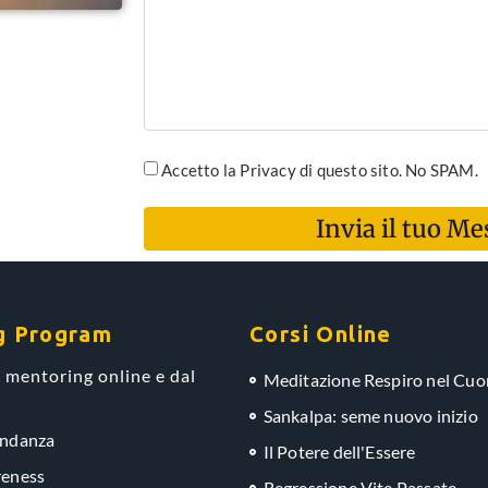
Accetto la Privacy di questo sito. No SPAM.
Invia il tuo M
g Program
Corsi Online
 mentoring online e dal
Meditazione Respiro nel Cuo
Sankalpa: seme nuovo inizio
ondanza
Il Potere dell'Essere
eness
Regressione Vite Passate