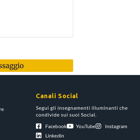
essaggio
Canali Social
Segui gli insegnamenti illuminanti che
re
condivide sui suoi Social.
Facebook
YouTube
Instagram
Linkedin