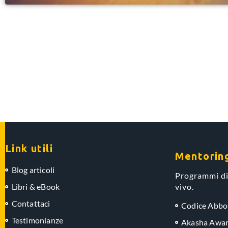
Link utili
Mentorin
Blog articoli
Programmi di
Libri & eBook
vivo.
Contattaci
Codice Abb
Testimonianze
Akasha Awar