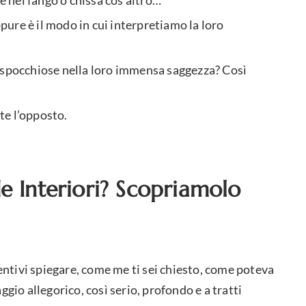
re nel fango o chissà cos’altro…
ure è il modo in cui interpretiamo la loro
ì spocchiose nella loro immensa saggezza? Così
te l’opposto.
e Interiori? Scopriamolo
ntivi spiegare, come me ti sei chiesto, come poteva
ggio allegorico, così serio, profondo e a tratti