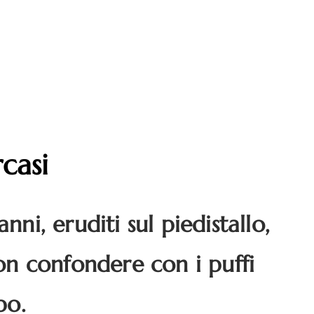
casi
nni, eruditi sul piedistallo,
non confondere con i puffi
po.