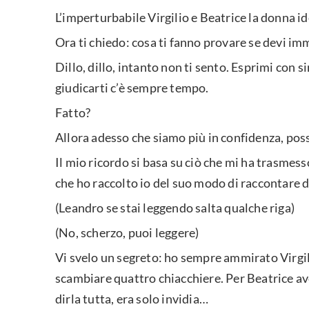
L’imperturbabile Virgilio e Beatrice la donna 
Ora ti chiedo: cosa ti fanno provare se devi imm
Dillo, dillo, intanto non ti sento. Esprimi con s
giudicarti c’è sempre tempo.
Fatto?
Allora adesso che siamo più in confidenza, pos
Il mio ricordo si basa su ciò che mi ha trasmess
che ho raccolto io del suo modo di raccontare d
(Leandro se stai leggendo salta qualche riga)
(No, scherzo, puoi leggere)
Vi svelo un segreto: ho sempre ammirato Virgil
scambiare quattro chiacchiere. Per Beatrice ave
dirla tutta, era solo invidia…