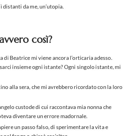
ì distanti da me, un’utopia.
avvero così?
za di Beatrice mi viene ancora l’orticaria adesso.
arci insieme ogni istante? Ogni singolo istante, mi
o alla sera, che mi avrebbero ricordato con la loro
angelo custode di cui raccontava mia nonna che
poteva diventare un errore madornale.
mpiere un passo falso, di sperimentare la vita e