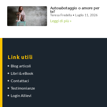
Autosabotaggio o amore per
te?
Teresa Fredella
Luglio 11, 2026
Leggi di più »
Link utili
Blog articoli
Libri & eBook
Contattaci
Testimonianze
Login Allievi