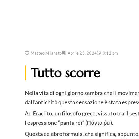
Matteo Milanato
Aprile 23, 2024
9:12 pm
Tutto scorre
Nella vita di ogni giorno sembra che il moviment
dall’antichità questa sensazione è stata espre
Ad Eraclito, un filosofo greco, vissuto tra il ses
l’espressione “panta rei” (Πάντα ῥεῖ).
Questa celebre formula, che significa, appunto