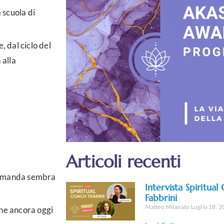
 scuola di
, dal ciclo del
alla
Articoli recenti
 domanda sembra
Intervista Spiritua
Fabbrini
Matteo Milanato
Luglio 18, 
che ancora oggi