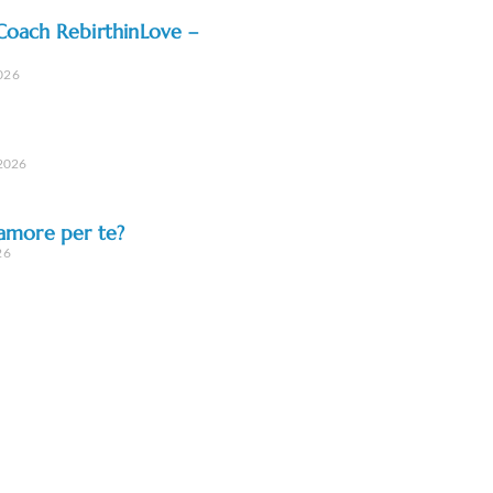
l Coach RebirthinLove –
2026
 2026
amore per te?
26