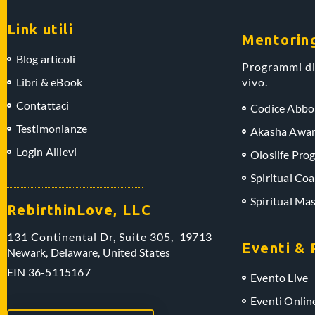
Link utili
Mentorin
Blog articoli
Programmi di
Libri & eBook
vivo.
Contattaci
Codice Abb
Testimonianze
Akasha Awar
Login Allievi
Oloslife Pro
Spiritual Coa
Spiritual Ma
RebirthinLove, LLC
131 Continental Dr, Suite 305,
19713
Eventi & 
Newark, Delaware,
United States
EIN
36-5115167
Evento Live
Eventi Onlin