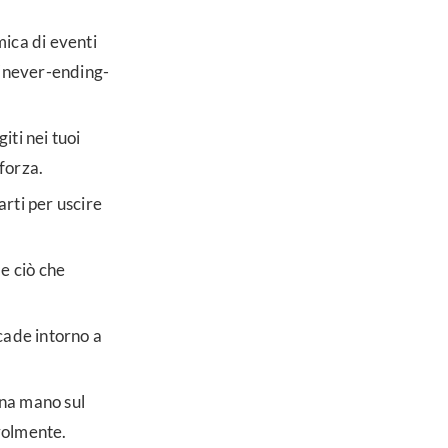
ica di eventi
a “never-ending-
giti nei tuoi
 forza.
marti per uscire
 e ciò che
ccade intorno a
una mano sul
volmente.