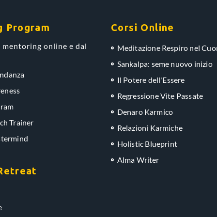
g Program
Corsi Online
 mentoring online e dal
Meditazione Respiro nel Cuo
Sankalpa: seme nuovo inizio
ondanza
Il Potere dell'Essere
eness
Regressione Vite Passate
gram
Denaro Karmico
ch Trainer
Relazioni Karmiche
stermind
Holistic Blueprint
Alma Writer
Retreat
e