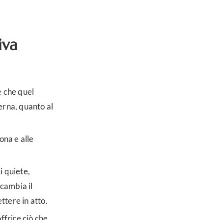
iva
e che quel
terna, quanto al
ona e alle
i quiete,
cambia il
ettere in atto.
offrire ciò che