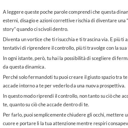
A leggere queste poche parole comprendi che questa dinam
esterni, disagio e azioni correttive rischia di diventare un
story” quando ci scivoli dentro.
Diventa un vortice che ti risucchia e ti trascina via. E più ti a
tentativi di riprendere il controllo, più ti travolge con la sua
In ogni istante, però, tu hai la possibilità di scegliere di fer
da questa dinamica.
Perché solo fermandoti tu puoi creare il giusto spazio tra te
accade intorno a te per vederlo da una nuova prospettiva.
In questo modo riprendi il controllo, non tanto su ciò che a
te, quanto su ciò che accade dentro di te.
Per farlo, puoi semplicemente chiudere gli occhi, mettere 
cuore e portare lì la tua attenzione mentre respiri consape