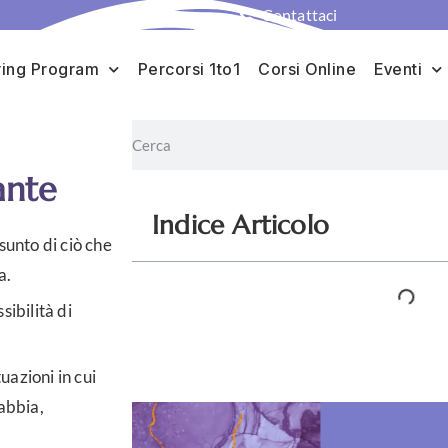
Contattaci
ing Program
Percorsi 1to1
Corsi Online
Eventi
ante
Indice Articolo
ssunto di ciò che
a.
ibilità di
uazioni in cui
abbia,