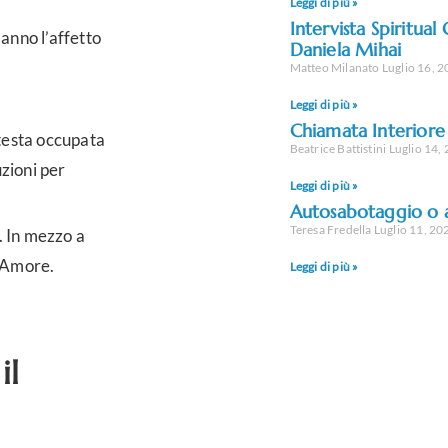
Leggi di più »
Intervista Spiritua
danno l’affetto
Daniela Mihai
Matteo Milanato
Luglio 16, 
.
Leggi di più »
Chiamata Interiore
 testa occupata
Beatrice Battistini
Luglio 14,
zioni per
Leggi di più »
Autosabotaggio o 
Teresa Fredella
Luglio 11, 20
. In mezzo a
l’Amore.
Leggi di più »
il