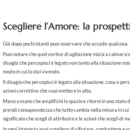
Scegliere l’Amore: la prospett
Già dopo pochi istanti puoi osservare che accade qualcosa.
Puoi notare che quel vortice di agitazione inizia a calmarsi 
disagio che percepisci è legato non tanto alla situazione es
modo in cui lo stai vivendo.
Il disagio che percepisci è legato alla situazione, cosa o pers
azioni correttive che vuoi mettere in atto.
Mano a mano che amplifichi lo spazio e ritorni in uno stato d
prendi consapevolezza che tutto cambia nella misura in cui 
significato che scegli di attribuire e le azioni che scegli di m
In ogni istante tu puoi scegliere di rifiutare, combattere e s