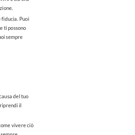
izione.
 fiducia. Puoi
he ti possono
puoi sempre
causa del tuo
iprendi il
come vivere ciò
i sempre