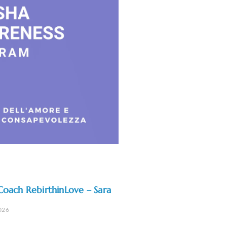
l Coach RebirthinLove – Sara
2026