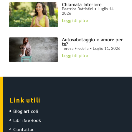
Chiamata Interiore
Beatrice Battistini
Luglio 14,
2026
Leggi di più »
Autosabotaggio o amore per
te?
Teresa Fredella
Luglio 11, 2026
Leggi di più »
Link utili
Blog articoli
Libri & eBook
Contattaci