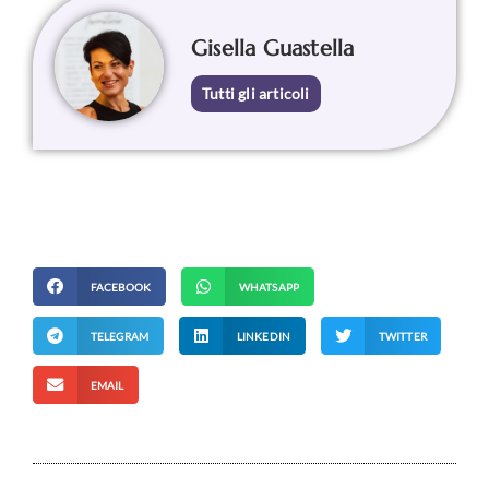
Gisella Guastella
Tutti gli articoli
FACEBOOK
WHATSAPP
TELEGRAM
LINKEDIN
TWITTER
EMAIL