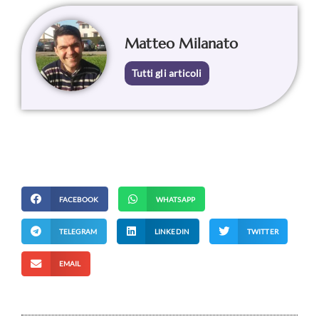
Matteo Milanato
Tutti gli articoli
FACEBOOK
WHATSAPP
TELEGRAM
LINKEDIN
TWITTER
EMAIL