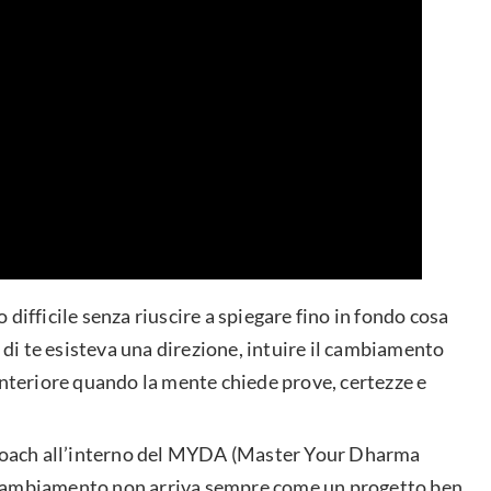
difficile senza riuscire a spiegare fino in fondo cosa
i te esisteva una direzione, intuire il cambiamento
interiore quando la mente chiede prove, certezze e
l Coach all’interno del MYDA (Master Your Dharma
 cambiamento non arriva sempre come un progetto ben