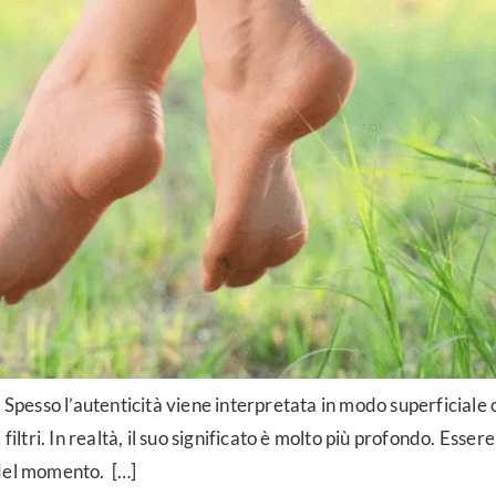
 Spesso l’autenticità viene interpretata in modo superficiale o
iltri. In realtà, il suo significato è molto più profondo. Essere 
 del momento. […]