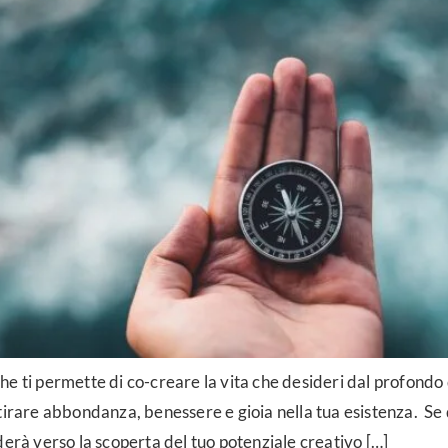
e ti permette di co-creare la vita che desideri dal profondo 
ttirare abbondanza, benessere e gioia nella tua esistenza. 
derà verso la scoperta del tuo potenziale creativo […]