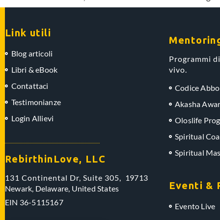
Link utili
Mentorin
Blog articoli
Programmi di
Libri & eBook
vivo.
Contattaci
Codice Abb
Testimonianze
Akasha Awar
Login Allievi
Oloslife Pro
Spiritual Coa
Spiritual Ma
RebirthinLove, LLC
131 Continental Dr, Suite 305,
19713
Eventi & 
Newark, Delaware,
United States
EIN
36-5115167
Evento Live