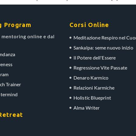
g Program
Corsi Online
 mentoring online e dal
Meditazione Respiro nel Cuo
Sankalpa: seme nuovo inizio
ondanza
Il Potere dell'Essere
eness
Regressione Vite Passate
gram
Denaro Karmico
ch Trainer
Relazioni Karmiche
stermind
Holistic Blueprint
Alma Writer
Retreat