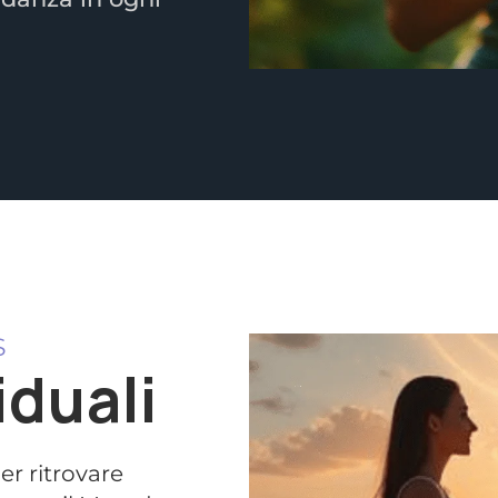
S
iduali
er ritrovare