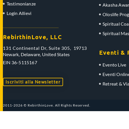
Testimonianze
Akasha Awar
Login Allievi
Oloslife Pro
Spiritual Coa
Spiritual Ma
RebirthinLove, LLC
131 Continental Dr, Suite 305,
19713
Eventi & 
Newark, Delaware,
United States
EIN
36-5115167
Evento Live
Eventi Onlin
Iscriviti alla Newsletter
Retreat & Vi
2011-2026 © RebirthinLove. All Rights Reserved.