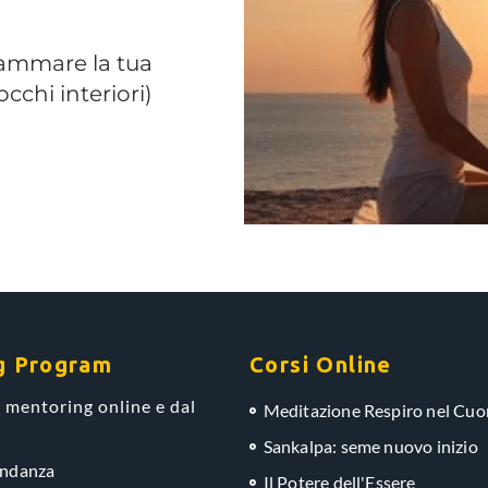
rammare la tua
cchi interiori)
g Program
Corsi Online
 mentoring online e dal
Meditazione Respiro nel Cuo
Sankalpa: seme nuovo inizio
ondanza
Il Potere dell'Essere