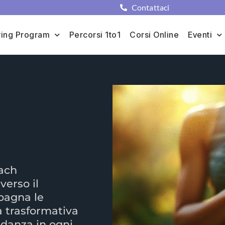
Contattaci
ing Program
Percorsi 1to1
Corsi Online
Eventi
oach
verso il
pagna le
 trasformativa
danza in ogni