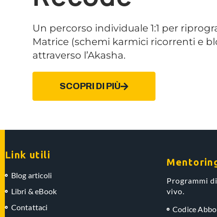
Un percorso individuale 1:1 per riprog
Matrice (schemi karmici ricorrenti e blo
attraverso l’Akasha.
SCOPRI DI PIÙ
Link utili
Mentorin
Blog articoli
Programmi di
Libri & eBook
vivo.
Contattaci
Codice Abb