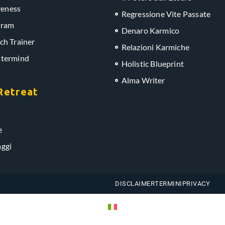
eness
Regressione Vite Passate
gram
Denaro Karmico
ch Trainer
Relazioni Karmiche
stermind
Holistic Blueprint
Alma Writer
Retreat
e
aggi
DISCLAIMER
TERMINI
PRIVACY