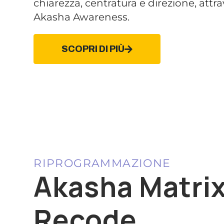
chiarezza, centratura e direzione, attr
Akasha Awareness.
SCOPRI DI PIÙ
RIPROGRAMMAZIONE
Akasha Matri
Recode