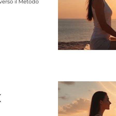
averso il Metodo
x