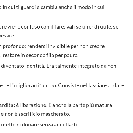
 in cui ti guardi e cambia anche il modo in cui
e viene confuso con il fare: vali se ti rendi utile, se
 pesare.
n profondo: rendersi invisibile per non creare
 restare in seconda fila per paura.
a diventato identità. Era talmente integrato da non
e nel “migliorarti” un po’. Consiste nel lasciare andare
erdita: è liberazione. È anche la parte più matura
e non è sacrificio mascherato.
rmette di donare senza annullarti.