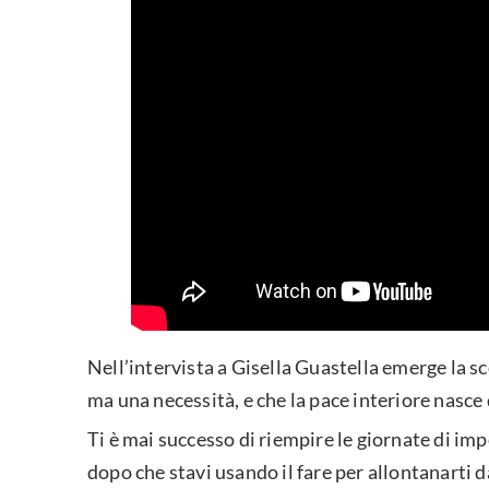
Nell’intervista a Gisella Guastella emerge la s
ma una necessità, e che la pace interiore nasce 
Ti è mai successo di riempire le giornate di impe
dopo che stavi usando il fare per allontanarti d