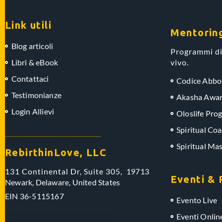
Link utili
Mentorin
Blog articoli
Programmi di
Libri & eBook
vivo.
Contattaci
Codice Abb
Testimonianze
Akasha Awar
Login Allievi
Oloslife Pro
Spiritual Coa
Spiritual Ma
RebirthinLove, LLC
131 Continental Dr, Suite 305,
19713
Eventi & 
Newark, Delaware,
United States
EIN
36-5115167
Evento Live
Eventi Onlin