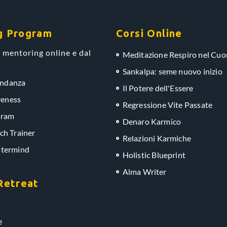
g Program
Corsi Online
 mentoring online e dal
Meditazione Respiro nel Cuo
Sankalpa: seme nuovo inizio
ondanza
Il Potere dell'Essere
eness
Regressione Vite Passate
gram
Denaro Karmico
ch Trainer
Relazioni Karmiche
stermind
Holistic Blueprint
Alma Writer
Retreat
e